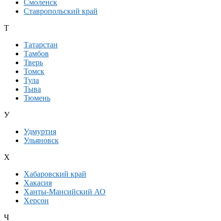
Смоленск
Ставропольский край
Т
Татарстан
Тамбов
Тверь
Томск
Тула
Тыва
Тюмень
У
Удмуртия
Ульяновск
Х
Хабаровский край
Хакасия
Ханты-Мансийский АО
Херсон
Ч