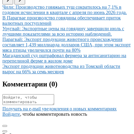
Иллюстрация новости
Чили: Производство говяжьих туш сократилось на 7,1% в
годовом исчислении в квартале с апреля по июнь 2026 года.
Иллюстрация новости
В Парагвае производство говядины обеспечивает приток
валютных поступлений
Иллюстрация новости
Уругвай: Экспортные цены на говядину завершили июль с
лучшими показателями за всю историю наблюдений.
Иллюстрация новости
Парагвай: Экспорт продукции животного происхождения
составляет 1,439 миллиарда долларов США, при этом экспорт
мяса птицы увеличился почти на 80%
Иллюстрация новости
Магаданский суд оштрафовал фермера за антисанитарию на
перепелиной ферме в жилом доме
Иллюстрация новости
Экспорт продукции животноводства из Томской области
вырос на 66% за семь месяцев
Комментарии (
0
)
Получать на e‑mail уведомления о новых комментариях
Войдите
, чтобы комментировать новость