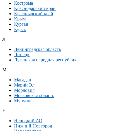
Кострома
Краснодарский край
Красноярский край
Крым
Курган
Курск
Л
Ленинградская область
Липецк
Луганская народная республика
М
Магадан
Марий Эл
Мордовия
Московская область
Мурманск
Н
Ненецкий АО
Нижний Новгород