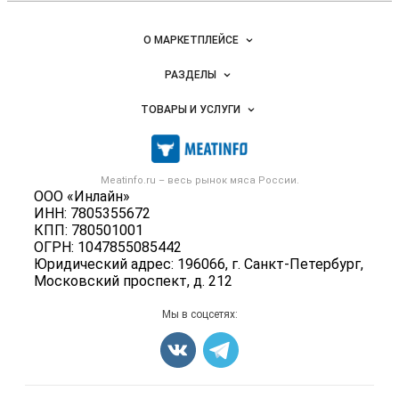
Важные разделы и контакты
Навигация по сайту
О МАРКЕТПЛЕЙСЕ
Новости Meatinfo.ru
РАЗДЕЛЫ
Услуги и цены
Объявления
ТОВАРЫ И УСЛУГИ
Размещение рекламы
Каталог компаний
Мясо, мясопродукты
Публичная оферта
Новости рынка
Скот в живом весе
Контактная информация
Форум
Meatinfo.ru – весь
рынок мяса
России.
Колбасы, сосиски, деликатесы
Политика обработки персональных данных
ООО «Инлайн»
Энциклопедия
Мясные полуфабрикаты
ИНН: 7805355672
Для СМИ
Бренды
КПП: 780501001
Мясные консервы
ОГРН: 1047855085442
Мониторинг
Мясные снеки
Юридический адрес: 196066, г. Санкт-Петербург,
Вакансии
Московский проспект, д. 212
Яйца
Блог
Добавить объявление
Мы в соцсетях:
Карта объявлений