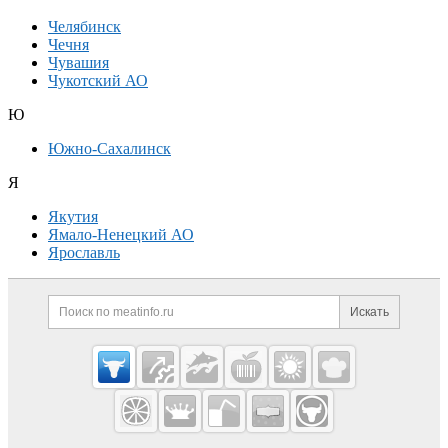
Челябинск
Чечня
Чувашия
Чукотский АО
Ю
Южно-Сахалинск
Я
Якутия
Ямало-Ненецкий АО
Ярославль
Дополнительная информация
Поиск по сайту и ссылк
Искать
Cсылки на полезные проекты
Meatinfo.ru —
мясо и
мясопродукты