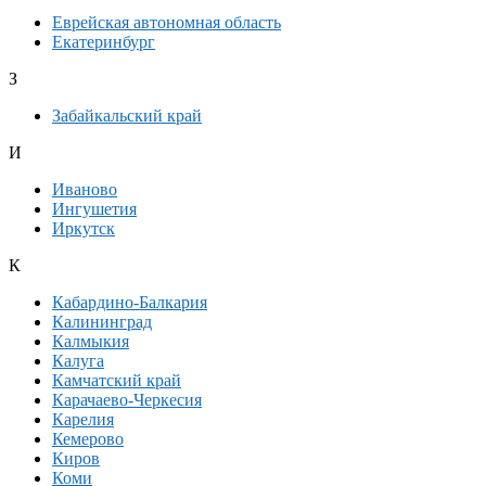
Еврейская автономная область
Екатеринбург
З
Забайкальский край
И
Иваново
Ингушетия
Иркутск
К
Кабардино-Балкария
Калининград
Калмыкия
Калуга
Камчатский край
Карачаево-Черкесия
Карелия
Кемерово
Киров
Коми