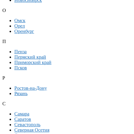
Новосибирск
О
Омск
Орел
Оренбург
П
Пенза
Пермский край
Приморский край
Псков
Р
Ростов-на-Дону
Рязань
С
Самара
Саратов
Севастополь
Северная Осетия