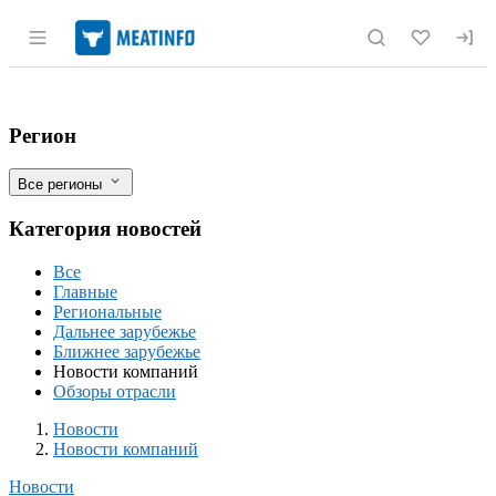
Раздел навигации по сайту meatinfo.r
Чистогорский свинокомплекс «Сибагро
Фильтры
Регион
Все регионы
Категория новостей
Все
Главные
Региональные
Дальнее зарубежье
Ближнее зарубежье
Новости компаний
Обзоры отрасли
Новости
Разделы
Новости
Новости компаний
Новости