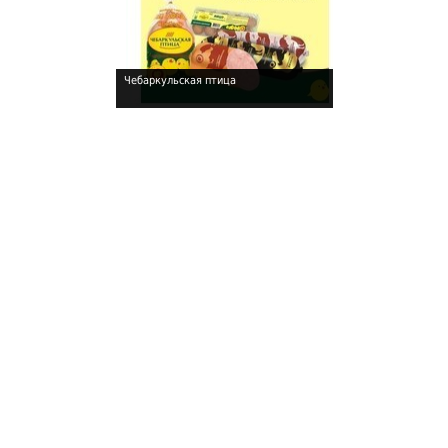
Чебаркульская птица
!
!