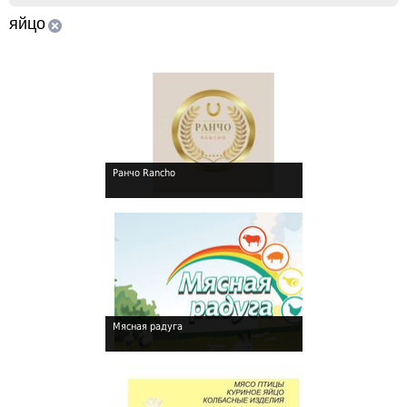
яйцо
Ранчо Rancho
Мясная радуга
!