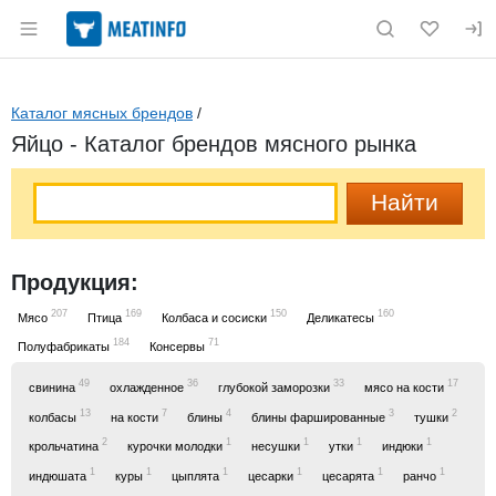
Раздел навигации по сайту meatinfo.ru
Каталог мясных брендов
/
Яйцо - Каталог брендов мясного рынка
Продукция:
207
169
150
160
Мясо
Птица
Колбаса и сосиски
Деликатесы
184
71
Полуфабрикаты
Консервы
49
36
33
17
свинина
охлажденное
глубокой заморозки
мясо на кости
13
7
4
3
2
колбасы
на кости
блины
блины фаршированные
тушки
2
1
1
1
1
крольчатина
курочки молодки
несушки
утки
индюки
1
1
1
1
1
1
индюшата
куры
цыплята
цесарки
цесарята
ранчо