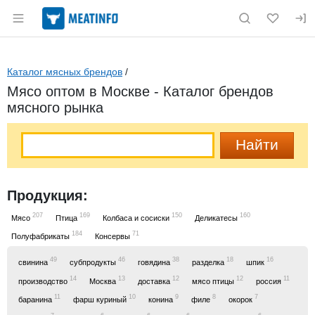
Раздел навигации по сайту meatinfo.ru
Каталог мясных брендов
/
Мясо оптом в Москве - Каталог брендов
мясного рынка
Продукция:
207
169
150
160
Мясо
Птица
Колбаса и сосиски
Деликатесы
184
71
Полуфабрикаты
Консервы
49
46
38
18
16
свинина
субпродукты
говядина
разделка
шпик
14
13
12
12
11
производство
Москва
доставка
мясо птицы
россия
11
10
9
8
7
баранина
фарш куриный
конина
филе
окорок