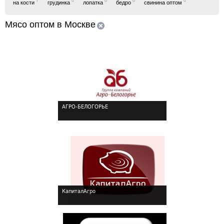
7
6
6
6
6
на кости
грудинка
лопатка
бедро
свинина оптом
Мясо оптом в Москве
АГРО-БЕЛОГОРЬЕ
КапиталАгро
!